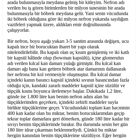
arada bulunmasıyla meydana gelmiş bir kitleyim. Nefron adı
verilen bu iş gören birimlerden bir milyon tanesinin bir arada
bulunmasıyla bir böbrek meydana gelir. Yani senin vücudunda
iki böbrek olduğuna göre iki milyon nefron yukarıda saydığım
vazifeleri yapmak üzere, aldıkları emir doğrultusunda
çalışıyorlar.
Bir nefron, boyu aşağı yukarı 3-5 santim arasında değişen, ucu
kapalı ince bir borucuktan ibaret bir yapı olarak
nitelendirilebilir. Bu kapalı olan uç kısım genişlemiş ve iki katlı
bir kapsül hâlinde olup (bowman kapsülü), içine glomerulus
adı verilen kılcal kan damarı yulağı girmiştir. Bu kılcal kan
damarı ağı bana kan getiren böbrek atar damarının dallanarak
her nefrona bir kol vermesiyle oluşmuştur. Bu kılcal damar
içindeki kanın basıncı kapsül içindeki sıvının basıncından fazla
olduğu için, kandaki zararlı maddeler kapsül içine süzülür ve
tüpçük kısmı boyunca ilerlemeye başlar. Dakikada 1,2 litre,
günde ise 1.800 litre kan benim nefron adını alan bu
tüpçüklerimden geçerken, içindeki zehirli maddeler suyla
birlikte tüpçüklerime geçer. Vücudundaki toplam kan hacminin
400 katı kadar olan bu miktar, benim borucuklarımdan geçip
tekrar toplar damarlara geri dönerken, günde 180 litre kadar bir
sıvıyı benim tüpçüklerimde bırakır. Bu durumda senin her gün
180 litre idrar çıkarman beklenmeliydi. Çünkü bu miktar
hergün kanından benim tüpçüklerime süzülüyor. Eğer hergün