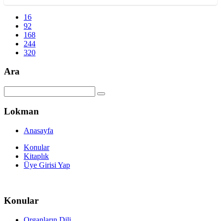
16
92
168
244
320
Ara
Lokman
Anasayfa
Konular
Kitaplık
Üye Girisi Yap
Konular
Organların Dili