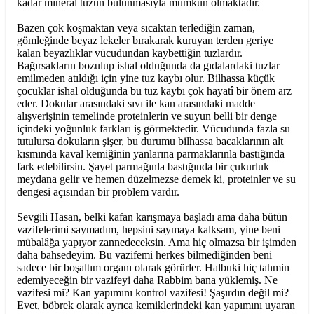
kadar mineral tuzun bulunmasıyla mümkün olmaktadır.
Bazen çok koşmaktan veya sıcaktan terlediğin zaman,
gömleğinde beyaz lekeler bırakarak kuruyan terden geriye
kalan beyazlıklar vücudundan kaybettiğin tuzlardır.
Bağırsakların bozulup ishal olduğunda da gıdalardaki tuzlar
emilmeden atıldığı için yine tuz kaybı olur. Bilhassa küçük
çocuklar ishal olduğunda bu tuz kaybı çok hayatî bir önem arz
eder. Dokular arasındaki sıvı ile kan arasındaki madde
alışverişinin temelinde proteinlerin ve suyun belli bir denge
içindeki yoğunluk farkları iş görmektedir. Vücudunda fazla su
tutulursa dokuların şişer, bu durumu bilhassa bacaklarının alt
kısmında kaval kemiğinin yanlarına parmaklarınla bastığında
fark edebilirsin. Şayet parmağınla bastığında bir çukurluk
meydana gelir ve hemen düzelmezse demek ki, proteinler ve su
dengesi açısından bir problem vardır.
Sevgili Hasan, belki kafan karışmaya başladı ama daha bütün
vazifelerimi saymadım, hepsini saymaya kalksam, yine beni
mübalâğa yapıyor zannedeceksin. Ama hiç olmazsa bir işimden
daha bahsedeyim. Bu vazifemi herkes bilmediğinden beni
sadece bir boşaltım organı olarak görürler. Halbuki hiç tahmin
edemiyeceğin bir vazifeyi daha Rabbim bana yüklemiş. Ne
vazifesi mi? Kan yapımını kontrol vazifesi! Şaşırdın değil mi?
Evet, böbrek olarak ayrıca kemiklerindeki kan yapımını uyaran