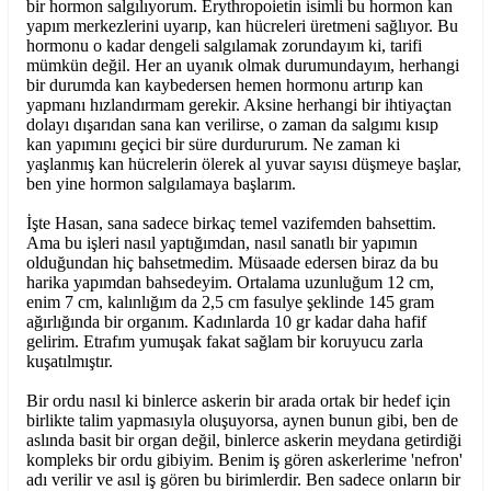
bir hormon salgılıyorum. Erythropoietin isimli bu hormon kan
yapım merkezlerini uyarıp, kan hücreleri üretmeni sağlıyor. Bu
hormonu o kadar dengeli salgılamak zorundayım ki, tarifi
mümkün değil. Her an uyanık olmak durumundayım, herhangi
bir durumda kan kaybedersen hemen hormonu artırıp kan
yapmanı hızlandırmam gerekir. Aksine herhangi bir ihtiyaçtan
dolayı dışarıdan sana kan verilirse, o zaman da salgımı kısıp
kan yapımını geçici bir süre durdururum. Ne zaman ki
yaşlanmış kan hücrelerin ölerek al yuvar sayısı düşmeye başlar,
ben yine hormon salgılamaya başlarım.
İşte Hasan, sana sadece birkaç temel vazifemden bahsettim.
Ama bu işleri nasıl yaptığımdan, nasıl sanatlı bir yapımın
olduğundan hiç bahsetmedim. Müsaade edersen biraz da bu
harika yapımdan bahsedeyim. Ortalama uzunluğum 12 cm,
enim 7 cm, kalınlığım da 2,5 cm fasulye şeklinde 145 gram
ağırlığında bir organım. Kadınlarda 10 gr kadar daha hafif
gelirim. Etrafım yumuşak fakat sağlam bir koruyucu zarla
kuşatılmıştır.
Bir ordu nasıl ki binlerce askerin bir arada ortak bir hedef için
birlikte talim yapmasıyla oluşuyorsa, aynen bunun gibi, ben de
aslında basit bir organ değil, binlerce askerin meydana getirdiği
kompleks bir ordu gibiyim. Benim iş gören askerlerime 'nefron'
adı verilir ve asıl iş gören bu birimlerdir. Ben sadece onların bir