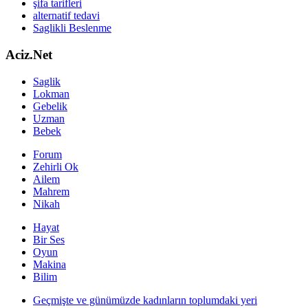
şifa tarifleri
alternatif tedavi
Saglikli Beslenme
Aciz.Net
Saglik
Lokman
Gebelik
Uzman
Bebek
Forum
Zehirli Ok
Ailem
Mahrem
Nikah
Hayat
Bir Ses
Oyun
Makina
Bilim
Geçmişte ve günümüzde kadınların toplumdaki yeri