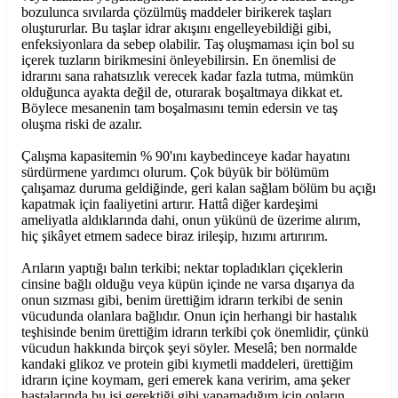
bozulunca sıvılarda çözülmüş maddeler birikerek taşları
oluştururlar. Bu taşlar idrar akışını engelleyebildiği gibi,
enfeksiyonlara da sebep olabilir. Taş oluşmaması için bol su
içerek tuzların birikmesini önleyebilirsin. En önemlisi de
idrarını sana rahatsızlık verecek kadar fazla tutma, mümkün
olduğunca ayakta değil de, oturarak boşaltmaya dikkat et.
Böylece mesanenin tam boşalmasını temin edersin ve taş
oluşma riski de azalır.
Çalışma kapasitemin % 90'ını kaybedinceye kadar hayatını
sürdürmene yardımcı olurum. Çok büyük bir bölümüm
çalışamaz duruma geldiğinde, geri kalan sağlam bölüm bu açığı
kapatmak için faaliyetini artırır. Hattâ diğer kardeşimi
ameliyatla aldıklarında dahi, onun yükünü de üzerime alırım,
hiç şikâyet etmem sadece biraz irileşip, hızımı artırırım.
Arıların yaptığı balın terkibi; nektar topladıkları çiçeklerin
cinsine bağlı olduğu veya küpün içinde ne varsa dışarıya da
onun sızması gibi, benim ürettiğim idrarın terkibi de senin
vücudunda olanlara bağlıdır. Onun için herhangi bir hastalık
teşhisinde benim ürettiğim idrarın terkibi çok önemlidir, çünkü
vücudun hakkında birçok şeyi söyler. Meselâ; ben normalde
kandaki glikoz ve protein gibi kıymetli maddeleri, ürettiğim
idrarın içine koymam, geri emerek kana veririm, ama şeker
hastalarında bu işi gerektiği gibi yapamadığım için onların