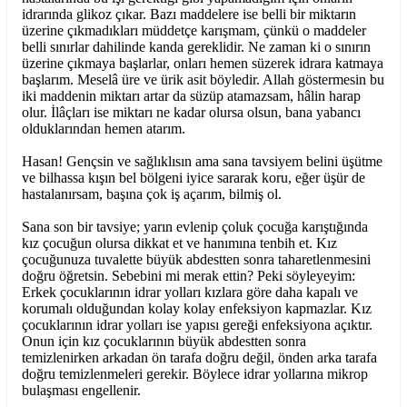
idrarında glikoz çıkar. Bazı maddelere ise belli bir miktarın
üzerine çıkmadıkları müddetçe karışmam, çünkü o maddeler
belli sınırlar dahilinde kanda gereklidir. Ne zaman ki o sınırın
üzerine çıkmaya başlarlar, onları hemen süzerek idrara katmaya
başlarım. Meselâ üre ve ürik asit böyledir. Allah göstermesin bu
iki maddenin miktarı artar da süzüp atamazsam, hâlin harap
olur. İlâçları ise miktarı ne kadar olursa olsun, bana yabancı
olduklarından hemen atarım.
Hasan! Gençsin ve sağlıklısın ama sana tavsiyem belini üşütme
ve bilhassa kışın bel bölgeni iyice sararak koru, eğer üşür de
hastalanırsam, başına çok iş açarım, bilmiş ol.
Sana son bir tavsiye; yarın evlenip çoluk çocuğa karıştığında
kız çocuğun olursa dikkat et ve hanımına tenbih et. Kız
çocuğunuza tuvalette büyük abdestten sonra taharetlenmesini
doğru öğretsin. Sebebini mi merak ettin? Peki söyleyeyim:
Erkek çocuklarının idrar yolları kızlara göre daha kapalı ve
korumalı olduğundan kolay kolay enfeksiyon kapmazlar. Kız
çocuklarının idrar yolları ise yapısı gereği enfeksiyona açıktır.
Onun için kız çocuklarının büyük abdestten sonra
temizlenirken arkadan ön tarafa doğru değil, önden arka tarafa
doğru temizlenmeleri gerekir. Böylece idrar yollarına mikrop
bulaşması engellenir.