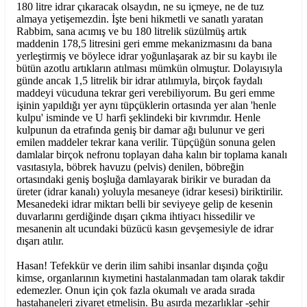
180 litre idrar çıkaracak olsaydın, ne su içmeye, ne de tuz
almaya yetişemezdin. İşte beni hikmetli ve sanatlı yaratan
Rabbim, sana acımış ve bu 180 litrelik süzülmüş artık
maddenin 178,5 litresini geri emme mekanizmasını da bana
yerleştirmiş ve böylece idrar yoğunlaşarak az bir su kaybı ile
bütün azotlu artıkların atılması mümkün olmuştur. Dolayısıyla
günde ancak 1,5 litrelik bir idrar atılımıyla, birçok faydalı
maddeyi vücuduna tekrar geri verebiliyorum. Bu geri emme
işinin yapıldığı yer aynı tüpçüklerin ortasında yer alan 'henle
kulpu' isminde ve U harfi şeklindeki bir kıvrımdır. Henle
kulpunun da etrafında geniş bir damar ağı bulunur ve geri
emilen maddeler tekrar kana verilir. Tüpçüğün sonuna gelen
damlalar birçok nefronu toplayan daha kalın bir toplama kanalı
vasıtasıyla, böbrek havuzu (pelvis) denilen, böbreğin
ortasındaki geniş boşluğa damlayarak birikir ve buradan da
üreter (idrar kanalı) yoluyla mesaneye (idrar kesesi) biriktirilir.
Mesanedeki idrar miktarı belli bir seviyeye gelip de kesenin
duvarlarını gerdiğinde dışarı çıkma ihtiyacı hissedilir ve
mesanenin alt ucundaki büzücü kasın gevşemesiyle de idrar
dışarı atılır.
Hasan! Tefekkür ve derin ilim sahibi insanlar dışında çoğu
kimse, organlarının kıymetini hastalanmadan tam olarak takdir
edemezler. Onun için çok fazla okumalı ve arada sırada
hastahaneleri ziyaret etmelisin. Bu asırda mezarlıklar -şehir