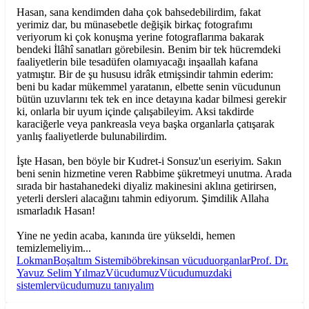
Hasan, sana kendimden daha çok bahsedebilirdim, fakat
yerimiz dar, bu münasebetle değişik birkaç fotografımı
veriyorum ki çok konuşma yerine fotograflarıma bakarak
bendeki İlâhî sanatları görebilesin. Benim bir tek hücremdeki
faaliyetlerin bile tesadüfen olamıyacağı inşaallah kafana
yatmıştır. Bir de şu hususu idrâk etmişsindir tahmin ederim:
beni bu kadar mükemmel yaratanın, elbette senin vücudunun
bütün uzuvlarını tek tek en ince detayına kadar bilmesi gerekir
ki, onlarla bir uyum içinde çalışabileyim. Aksi takdirde
karaciğerle veya pankreasla veya başka organlarla çatışarak
yanlış faaliyetlerde bulunabilirdim.
İşte Hasan, ben böyle bir Kudret-i Sonsuz'un eseriyim. Sakın
beni senin hizmetine veren Rabbime şükretmeyi unutma. Arada
sırada bir hastahanedeki diyaliz makinesini aklına getirirsen,
yeterli dersleri alacağını tahmin ediyorum. Şimdilik Allaha
ısmarladık Hasan!
Yine ne yedin acaba, kanında üre yükseldi, hemen
temizlemeliyim...
Lokman
Boşaltım Sistemi
böbrek
insan vücudu
organlar
Prof. Dr.
Yavuz Selim Yılmaz
Vücudumuz
Vücudumuzdaki
sistemler
vücudumuzu tanıyalım