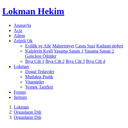
Lokman
Hekim
Anasayfa
Aciz
Ailem
Zehirli Ok
Evlilik ve Aile
Mahremiyet
Casus Suzi
Kadının değeri
Kalplerin Keşfi
Yaşama Sanatı 1
Yaşama Sanatı 2
Gençlere Öğütler
İhya Cilt 1
İhya Cilt 2
İhya Cilt 3
İhya Cilt 4
Lokman
Dogal Tedaviler
Mutfakta Pratik
Vitaminler
Yemek Tarifleri
Forum
Iletisim
Lokman
Organların Dili
Organların Dili