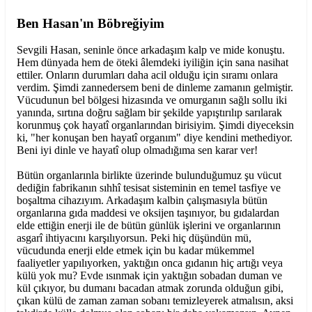
Ben Hasan'ın Böbreğiyim
Sevgili Hasan, seninle önce arkadaşım kalp ve mide konuştu.
Hem dünyada hem de öteki âlemdeki iyiliğin için sana nasihat
ettiler. Onların durumları daha acil olduğu için sıramı onlara
verdim. Şimdi zannedersem beni de dinleme zamanın gelmiştir.
Vücudunun bel bölgesi hizasında ve omurganın sağlı sollu iki
yanında, sırtına doğru sağlam bir şekilde yapıştırılıp sarılarak
korunmuş çok hayatî organlarından birisiyim. Şimdi diyeceksin
ki, "her konuşan ben hayatî organım" diye kendini methediyor.
Beni iyi dinle ve hayatî olup olmadığıma sen karar ver!
Bütün organlarınla birlikte üzerinde bulunduğumuz şu vücut
dediğin fabrikanın sıhhî tesisat sisteminin en temel tasfiye ve
boşaltma cihazıyım. Arkadaşım kalbin çalışmasıyla bütün
organlarına gıda maddesi ve oksijen taşınıyor, bu gıdalardan
elde ettiğin enerji ile de bütün günlük işlerini ve organlarının
asgarî ihtiyacını karşılıyorsun. Peki hiç düşündün mü,
vücudunda enerji elde etmek için bu kadar mükemmel
faaliyetler yapılıyorken, yaktığın onca gıdanın hiç artığı veya
külü yok mu? Evde ısınmak için yaktığın sobadan duman ve
kül çıkıyor, bu dumanı bacadan atmak zorunda olduğun gibi,
çıkan külü de zaman zaman sobanı temizleyerek atmalısın, aksi