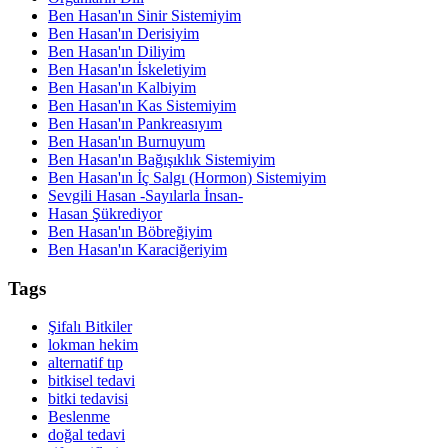
Ben Hasan'ın Sinir Sistemiyim
Ben Hasan'ın Derisiyim
Ben Hasan'ın Diliyim
Ben Hasan'ın İskeletiyim
Ben Hasan'ın Kalbiyim
Ben Hasan'ın Kas Sistemiyim
Ben Hasan'ın Pankreasıyım
Ben Hasan'ın Burnuyum
Ben Hasan'ın Bağışıklık Sistemiyim
Ben Hasan'ın İç Salgı (Hormon) Sistemiyim
Sevgili Hasan -Sayılarla İnsan-
Hasan Şükrediyor
Ben Hasan'ın Böbreğiyim
Ben Hasan'ın Karaciğeriyim
Tags
Şifalı Bitkiler
lokman hekim
alternatif tıp
bitkisel tedavi
bitki tedavisi
Beslenme
doğal tedavi