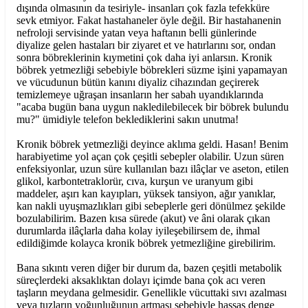
dışında olmasının da tesiriyle- insanları çok fazla tefekküre
sevk etmiyor. Fakat hastahaneler öyle değil. Bir hastahanenin
nefroloji servisinde yatan veya haftanın belli günlerinde
diyalize gelen hastaları bir ziyaret et ve hatırlarını sor, ondan
sonra böbreklerinin kıymetini çok daha iyi anlarsın. Kronik
böbrek yetmezliği sebebiyle böbrekleri süzme işini yapamayan
ve vücudunun bütün kanını diyaliz cihazından geçirerek
temizlemeye uğraşan insanların her sabah uyandıklarında
"acaba bugün bana uygun nakledilebilecek bir böbrek bulundu
mu?" ümidiyle telefon beklediklerini sakın unutma!
Kronik böbrek yetmezliği deyince aklıma geldi. Hasan! Benim
harabiyetime yol açan çok çeşitli sebepler olabilir. Uzun süren
enfeksiyonlar, uzun süre kullanılan bazı ilâçlar ve aseton, etilen
glikol, karbontetraklorür, cıva, kurşun ve uranyum gibi
maddeler, aşırı kan kayıpları, yüksek tansiyon, ağır yanıklar,
kan nakli uyuşmazlıkları gibi sebeplerle geri dönülmez şekilde
bozulabilirim. Bazen kısa sürede (akut) ve âni olarak çıkan
durumlarda ilâçlarla daha kolay iyileşebilirsem de, ihmal
edildiğimde kolayca kronik böbrek yetmezliğine girebilirim.
Bana sıkıntı veren diğer bir durum da, bazen çeşitli metabolik
süreçlerdeki aksaklıktan dolayı içimde bana çok acı veren
taşların meydana gelmesidir. Genellikle vücuttaki sıvı azalması
veya tuzların yoğunluğunun artması sebebiyle hassas denge