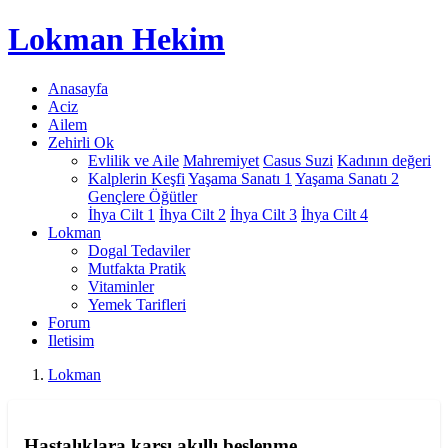
Lokman
Hekim
Anasayfa
Aciz
Ailem
Zehirli Ok
Evlilik ve Aile
Mahremiyet
Casus Suzi
Kadının değeri
Kalplerin Keşfi
Yaşama Sanatı 1
Yaşama Sanatı 2
Gençlere Öğütler
İhya Cilt 1
İhya Cilt 2
İhya Cilt 3
İhya Cilt 4
Lokman
Dogal Tedaviler
Mutfakta Pratik
Vitaminler
Yemek Tarifleri
Forum
Iletisim
Lokman
Hastalıklara karşı akıllı beslenme