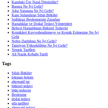
Kandaki Üre Nasıl Düşürülür?
Basura Ne İyi Gelir?
Ağız Yarasına Ne İyi Gelir?
Kanı Sulandıran Şifalı Bitkiler
Sağlıksız Beslenmenin Zararları
Hastalıklar ve Doğal Tedavi Yöntemleri
Behçet Hastalığının Bitkisel Tedavisi
Kemikleri Kuvvetlendirmeye ve Kemik Erimesine Ne İyi
Gelir
Nefes Darlığına Ne İyi Gelir?
Tansiyon Yüksekliğine Ne İyi Gelir?
Yemek Tarifleri
Ali Nazik Kebabı Tarifi
Tags
Şifalı Bitkiler
lokman hekim
alternatif tıp
bitkisel tedavi
bitki tedavisi
Beslenme
doğal tedavi
şifa tarifleri
alternatif tedavi