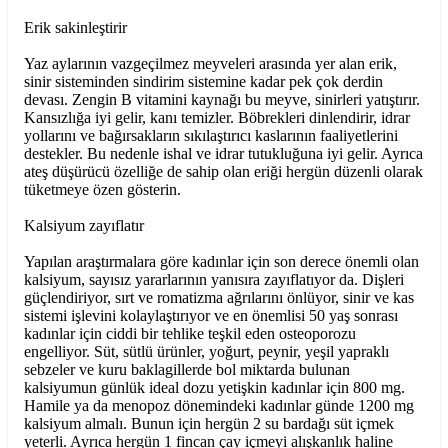
Erik sakinleştirir
Yaz aylarının vazgeçilmez meyveleri arasında yer alan erik,
sinir sisteminden sindirim sistemine kadar pek çok derdin
devası. Zengin B vitamini kaynağı bu meyve, sinirleri yatıştırır.
Kansızlığa iyi gelir, kanı temizler. Böbrekleri dinlendirir, idrar
yollarını ve bağırsakların sıkılaştırıcı kaslarının faaliyetlerini
destekler. Bu nedenle ishal ve idrar tutukluğuna iyi gelir. Ayrıca
ateş düşürücü özelliğe de sahip olan eriği hergün düzenli olarak
tüketmeye özen gösterin.
Kalsiyum zayıflatır
Yapılan araştırmalara göre kadınlar için son derece önemli olan
kalsiyum, sayısız yararlarının yanısıra zayıflatıyor da. Dişleri
güçlendiriyor, sırt ve romatizma ağrılarını önlüyor, sinir ve kas
sistemi işlevini kolaylaştırıyor ve en önemlisi 50 yaş sonrası
kadınlar için ciddi bir tehlike teşkil eden osteoporozu
engelliyor. Süt, sütlü ürünler, yoğurt, peynir, yeşil yapraklı
sebzeler ve kuru baklagillerde bol miktarda bulunan
kalsiyumun günlük ideal dozu yetişkin kadınlar için 800 mg.
Hamile ya da menopoz dönemindeki kadınlar günde 1200 mg
kalsiyum almalı. Bunun için hergün 2 su bardağı süt içmek
yeterli. Ayrıca hergün 1 fincan çay içmeyi alışkanlık haline