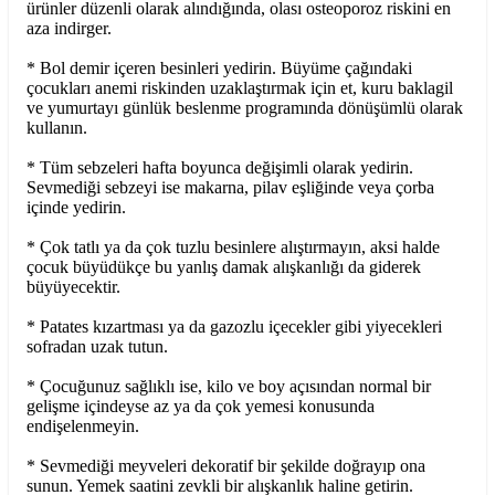
ürünler düzenli olarak alındığında, olası osteoporoz riskini en
aza indirger.
* Bol demir içeren besinleri yedirin. Büyüme çağındaki
çocukları anemi riskinden uzaklaştırmak için et, kuru baklagil
ve yumurtayı günlük beslenme programında dönüşümlü olarak
kullanın.
* Tüm sebzeleri hafta boyunca değişimli olarak yedirin.
Sevmediği sebzeyi ise makarna, pilav eşliğinde veya çorba
içinde yedirin.
* Çok tatlı ya da çok tuzlu besinlere alıştırmayın, aksi halde
çocuk büyüdükçe bu yanlış damak alışkanlığı da giderek
büyüyecektir.
* Patates kızartması ya da gazozlu içecekler gibi yiyecekleri
sofradan uzak tutun.
* Çocuğunuz sağlıklı ise, kilo ve boy açısından normal bir
gelişme içindeyse az ya da çok yemesi konusunda
endişelenmeyin.
* Sevmediği meyveleri dekoratif bir şekilde doğrayıp ona
sunun. Yemek saatini zevkli bir alışkanlık haline getirin.