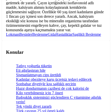
getirmek de yararlı. Çayın içeriğindeki isoflavonoid adlı
madde, kalsiyum alımını kolaylaştırarak kemiklerin
güçlenmesini sağlıyor. Özellikle 60 yaş üzeri kadınların günde
1 fincan çay içmesi son derece yararlı. Ancak, kalsiyum
eksikliği söz konusu ise bu mineralin organizma tarafından
özümsenmesini engelleyen kahve, çay, kepekli gıdalar ve tuz
konusunda aşırıya kaçmamakta yarar var.
Lokman
Besinler
Beslenme
Gida
Hastaliklar
Saglikli Beslenme
Konular
Tatlıyı yoğurtla tüketin
Eti ağırlaştıran hile
Şişmanlatmayan cips üretildi
Kadınlar obeziteye karşı ücretsiz tedavi edilecek
Sonbahar diyetiyle kışı sağlıklı geçirin
Hazır dondurmanın cazibesi de çok kalorisi de
Kilo verebilmeniz için 7 öneri
Bağışıklık sisteminizi güçlendiren C vitaminine ağırlık
verin!
Tek yönlü diyet zararlı
Türk çayının 25 yıl ömrü kaldı