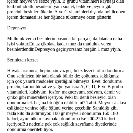
içeren meyve ve sebze yiyin. B grubu vitaminleri kaynağı olan
karbonhidratlı besinlerin yanı sıra et, balık ve peynir gibi
proteinli besinler tüketin. A ve C vitaminleri dışında bol licopen
içeren domatesi ise her öğünde tüketmeye özen gösterin.
Depresyon
Mutluluk verici besinlerin başında bir parça çukulatadan daha
iyisi yoktur.En az çikolata kadar muz da mutluluk veren
besinlerdendir.Depresyon geçiriyorsanız hergün 1 muz yiyin.
Serinleten lezzet
Havalar ısınınca, hepimizin vazgeçilmez lezzeti olur dondurma.
Onu serinleten bir tatlı olarak biliriz de; çoğumuz sağlığımız
için çok yararlı maddeler içerdiğini bilmeyiz. Evet, dondurma
protein, karbonhidrat ve yağın yanısıra A, C, D, E ve B grubu
vitaminleri, kalsiyum, fosfor, magnezyum, sodyum, demir ve
çinko gibi mineralleri içeriyor. Peki bu denli besleyici olan
dondurma tek başına bir öğün olabilir mi? Tabii. Meyve salatası
eşliğinde yenirse öğle öğünü yerine geçebilir. Sanıldığı gibi
fazla kilo da aldırmıyor. 100 gr meyveli dondurma 160-180
kalori, aynı miktar kaymaklı dondurma ise 200-250 kalori
içeriyor.Bu nedenle pek çok sağlıklı zayıflama diyetlerinde
dondurma önerilebiliyor.