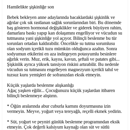
Hamilelikte şişkinliğe son
Bebek bekleyen anne adaylarında bacaklardaki şişkinlik ve
ağrılar çok sık rastlanan sağlık sorunlarından biri. Bu dönemde
baş gösteren hormonal değişiklikler ve giderek büyüyen rahim,
damarlara baskı yapıp kan dolaşımını engelliyor ve vücudun su
tutmasına yani şişkinliğe yol açıyor. Bilinçli beslenme bu tür
sorunları ortadan kaldırabilir. Öncelikle su tutma sorumlusu
olan sodyum içerikli tuzu mümkün olduğunca azaltın. Sonra
sodyumun etkilerini en aza indirgeyen potasyumlu besinlere
ağırlık verin. Muz, erik, kayısı, kavun, şeftali ve patates gibi...
Şişkinlik ayrıca yüksek tansiyon riskini artırabilir. Bu nedenle
vücudun su tutmasını engelleyen magnezyum içerikli tahıl ve
tuzsuz kuru yemişleri de sofranızdan eksik etmeyin.
Küçük yaşlarda beslenme alışkanlığı
Ağaç yaşken eğilir... Çocuğunuzu küçük yaşlardan itibaren
bilinçli beslenmeye alıştırın.
* Öğün aralarında abur cuburla karnını doyurmasına izin
vermeyin. Meyve, yoğurt veya tereyağlı, reçelli ekmek yedirin.
* Süt, yoğurt ve peyniri günlük beslenme programından eksik
etmeyin. Çok değerli kalsiyum kaynağı olan süt ve sütlü