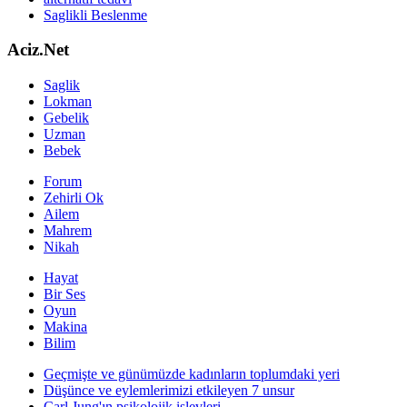
Saglikli Beslenme
Aciz.Net
Saglik
Lokman
Gebelik
Uzman
Bebek
Forum
Zehirli Ok
Ailem
Mahrem
Nikah
Hayat
Bir Ses
Oyun
Makina
Bilim
Geçmişte ve günümüzde kadınların toplumdaki yeri
Düşünce ve eylemlerimizi etkileyen 7 unsur
Carl Jung'ın psikolojik işlevleri