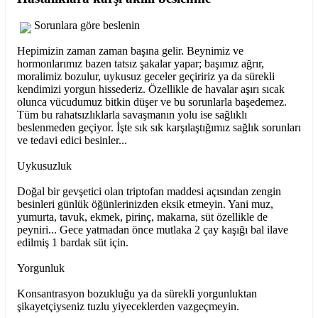
Sorunlara göre beslenin
Hepimizin zaman zaman başına gelir. Beynimiz ve
hormonlarımız bazen tatsız şakalar yapar; başımız ağrır,
moralimiz bozulur, uykusuz geceler geçiririz ya da sürekli
kendimizi yorgun hissederiz. Özellikle de havalar aşırı sıcak
olunca vücudumuz bitkin düşer ve bu sorunlarla başedemez.
Tüm bu rahatsızlıklarla savaşmanın yolu ise sağlıklı
beslenmeden geçiyor. İşte sık sık karşılaştığımız sağlık sorunları
ve tedavi edici besinler...
Uykusuzluk
Doğal bir gevşetici olan triptofan maddesi açısından zengin
besinleri günlük öğünlerinizden eksik etmeyin. Yani muz,
yumurta, tavuk, ekmek, pirinç, makarna, süt özellikle de
peyniri... Gece yatmadan önce mutlaka 2 çay kaşığı bal ilave
edilmiş 1 bardak süt için.
Yorgunluk
Konsantrasyon bozukluğu ya da sürekli yorgunluktan
şikayetçiyseniz tuzlu yiyeceklerden vazgeçmeyin.