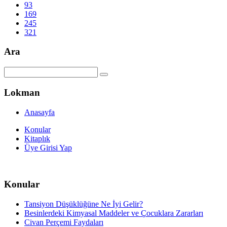
93
169
245
321
Ara
Lokman
Anasayfa
Konular
Kitaplık
Üye Girisi Yap
Konular
Tansiyon Düşüklüğüne Ne İyi Gelir?
Besinlerdeki Kimyasal Maddeler ve Çocuklara Zararları
Civan Perçemi Faydaları