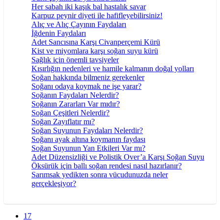
Her sabah iki kaşık bal hastalık savar
Karpuz peynir diyeti ile hafifleyebilirsiniz!
Alıç ve Alıç Çayının Faydaları
İğdenin Faydaları
Adet Sancısına Karşı Civanperçemi Kürü
Kist ve miyomlara karşı soğan suyu kürü
Sağlık için önemli tavsiyeler
Kısırlığın nedenleri ve hamile kalmanın doğal yolları
Soğan hakkında bilmeniz gerekenler
Soğanı odaya koymak ne işe yarar?
Soğanın Faydaları Nelerdir?
Soğanın Zararları Var mıdır?
Soğan Çeşitleri Nelerdir?
Soğan Zayıflatır mı?
Soğan Suyunun Faydaları Nelerdir?
Soğanı ayak altına koymanın faydası
Soğan Suyunun Yan Etkileri Var mı?
Adet Düzensizliği ve Polistik Over’a Karşı Soğan Suyu
Öksürük için ballı soğan rendesi nasıl hazırlanır?
Sarımsak yedikten sonra vücudunuzda neler
gerçekleşiyor?
17