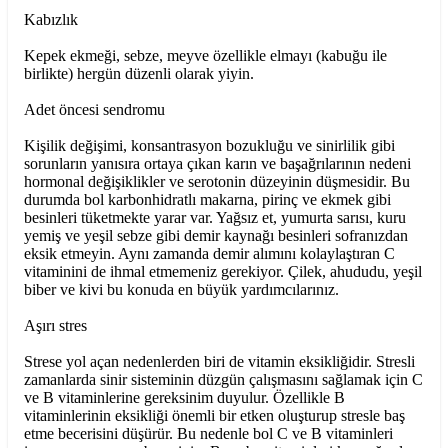
Kabızlık
Kepek ekmeği, sebze, meyve özellikle elmayı (kabuğu ile
birlikte) hergün düzenli olarak yiyin.
Adet öncesi sendromu
Kişilik değişimi, konsantrasyon bozukluğu ve sinirlilik gibi
sorunların yanısıra ortaya çıkan karın ve başağrılarının nedeni
hormonal değişiklikler ve serotonin düzeyinin düşmesidir. Bu
durumda bol karbonhidratlı makarna, pirinç ve ekmek gibi
besinleri tüketmekte yarar var. Yağsız et, yumurta sarısı, kuru
yemiş ve yeşil sebze gibi demir kaynağı besinleri sofranızdan
eksik etmeyin. Aynı zamanda demir alımını kolaylaştıran C
vitaminini de ihmal etmemeniz gerekiyor. Çilek, ahududu, yeşil
biber ve kivi bu konuda en büyük yardımcılarınız.
Aşırı stres
Strese yol açan nedenlerden biri de vitamin eksikliğidir. Stresli
zamanlarda sinir sisteminin düzgün çalışmasını sağlamak için C
ve B vitaminlerine gereksinim duyulur. Özellikle B
vitaminlerinin eksikliği önemli bir etken oluşturup stresle baş
etme becerisini düşürür. Bu nedenle bol C ve B vitaminleri