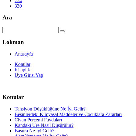
254
330
Ara
Lokman
Anasayfa
Konular
Kitaplık
Üye Girisi Yap
Konular
Tansiyon Düşüklüğüne Ne İyi Gelir?
Besinlerdeki Kimyasal Maddeler ve Çocuklara Zararları
Civan Perçemi Faydaları
Kandaki Üre Nasıl Düşürülür?
Basura Ne İyi Gelir?