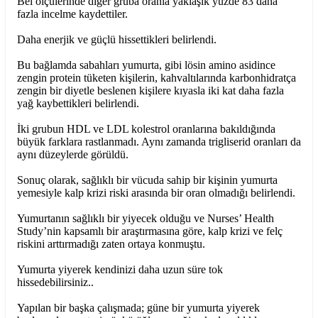
Bel ölçülerinde diğer gruba oranla yaklaşık yüzde 83 daha
fazla incelme kaydettiler.
Daha enerjik ve güçlü hissettikleri belirlendi.
Bu bağlamda sabahları yumurta, gibi lösin amino asidince
zengin protein tüketen kişilerin, kahvaltılarında karbonhidratça
zengin bir diyetle beslenen kişilere kıyasla iki kat daha fazla
yağ kaybettikleri belirlendi.
İki grubun HDL ve LDL kolestrol oranlarına bakıldığında
büyük farklara rastlanmadı. Aynı zamanda trigliserid oranları da
aynı düzeylerde görüldü.
Sonuç olarak, sağlıklı bir vücuda sahip bir kişinin yumurta
yemesiyle kalp krizi riski arasında bir oran olmadığı belirlendi.
Yumurtanın sağlıklı bir yiyecek olduğu ve Nurses’ Health
Study’nin kapsamlı bir araştırmasına göre, kalp krizi ve felç
riskini arttırmadığı zaten ortaya konmuştu.
Yumurta yiyerek kendinizi daha uzun süre tok
hissedebilirsiniz..
Yapılan bir başka çalışmada; güne bir yumurta yiyerek