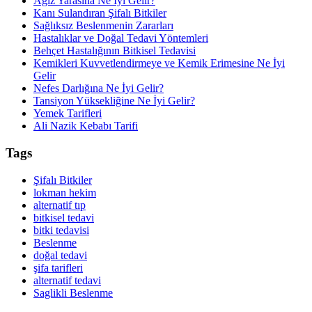
Ağız Yarasına Ne İyi Gelir?
Kanı Sulandıran Şifalı Bitkiler
Sağlıksız Beslenmenin Zararları
Hastalıklar ve Doğal Tedavi Yöntemleri
Behçet Hastalığının Bitkisel Tedavisi
Kemikleri Kuvvetlendirmeye ve Kemik Erimesine Ne İyi
Gelir
Nefes Darlığına Ne İyi Gelir?
Tansiyon Yüksekliğine Ne İyi Gelir?
Yemek Tarifleri
Ali Nazik Kebabı Tarifi
Tags
Şifalı Bitkiler
lokman hekim
alternatif tıp
bitkisel tedavi
bitki tedavisi
Beslenme
doğal tedavi
şifa tarifleri
alternatif tedavi
Saglikli Beslenme