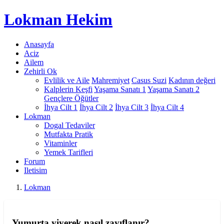
Lokman
Hekim
Anasayfa
Aciz
Ailem
Zehirli Ok
Evlilik ve Aile
Mahremiyet
Casus Suzi
Kadının değeri
Kalplerin Keşfi
Yaşama Sanatı 1
Yaşama Sanatı 2
Gençlere Öğütler
İhya Cilt 1
İhya Cilt 2
İhya Cilt 3
İhya Cilt 4
Lokman
Dogal Tedaviler
Mutfakta Pratik
Vitaminler
Yemek Tarifleri
Forum
Iletisim
Lokman
Yumurta yiyerek nasıl zayıflanır?