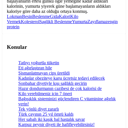
başlayanların ertesi günkü öğle yemeğine kadar aldıkları
kalorinin, yumurta yiyerek güne başlamayanların aldıkları
kaloriye göre daha az olduğu ortaya konmuş.
Lokman
Besin
Beslenme
Gida
Kalori
Kilo
Vermek
Kolesterol
Saglikli Beslenme
Yumurta
Zayıflama
zengin
protein
Konular
Tatlıyı yoğurtla tüketin
Eti ağırlaştıran hile
Şişmanlatmayan cips üretildi
Kadınlar obeziteye karşı ücretsiz tedavi edilecek
Sonbahar diyetiyle kışı sağlıklı geçirin
Hazır dondurmanın cazibesi de çok kalorisi de
Kilo verebilmeniz için 7 öneri
Bağışıklık sisteminizi güçlendiren C vitaminine ağırlık
verin!
Tek yönlü diyet zararlı
Türk çayının 25 yıl ömrü kaldı
Her sabah iki kaşık bal hastalık savar
Karpuz peynir diyeti ile hafifleyebilirsiniz!