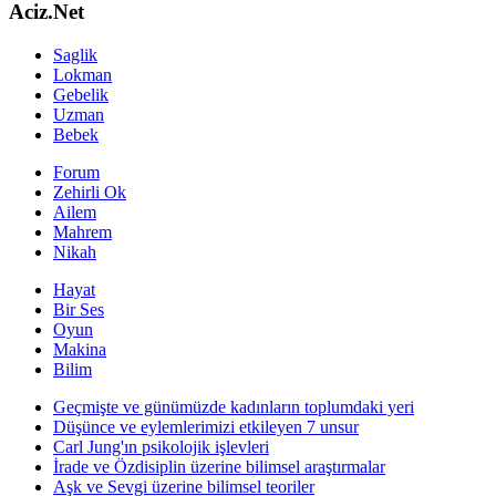
Aciz.Net
Saglik
Lokman
Gebelik
Uzman
Bebek
Forum
Zehirli Ok
Ailem
Mahrem
Nikah
Hayat
Bir Ses
Oyun
Makina
Bilim
Geçmişte ve günümüzde kadınların toplumdaki yeri
Düşünce ve eylemlerimizi etkileyen 7 unsur
Carl Jung'ın psikolojik işlevleri
İrade ve Özdisiplin üzerine bilimsel araştırmalar
Aşk ve Sevgi üzerine bilimsel teoriler