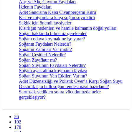
Alıç ve Alıç Çayının Faydaları
İğdenin Faydaları
Adet Sancısına Karşı Civanperçemi Kürü
Kist ve miyomlara karşı soğan suyu kürü
Sağlık için önemli tavsiyeler
Kısırlığın nedenleri ve hamile kalmanın doğal yolları
Soğan hakkında bilmeniz gerekenler
Soğanı odaya koymak ne işe yarar?
Soğanın Faydaları Nelerdir?
Soğanın Zararları Var mıdır?
Soğan Çeşitleri Nelerdir?
Soğan Zayıflatır mı?
Soğan Suyunun Faydaları Nelerdir?
Soğanı ayak altına koymanın faydası
Soğan Suyunun Yan Etkileri Var mı?
Adet Düzensizliği ve Polistik Over’a Karşı Soğan Suyu
Öksürük için ballı soğan rendesi nasıl hazırlanır?
Sarımsak yedikten sonra vücudunuzda neler
gerçekleşiyor?
26
102
178