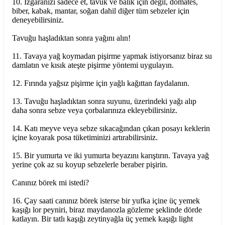
10. Izgaranızı sadece et, tavuk ve balık için değil, domates,
biber, kabak, mantar, soğan dahil diğer tüm sebzeler için
deneyebilirsiniz.
Tavuğu haşladıktan sonra yağını alın!
11. Tavaya yağ koymadan pişirme yapmak istiyorsanız biraz su
damlatın ve kısık ateşte pişirme yöntemi uygulayın.
12. Fırında yağsız pişirme için yağlı kağıttan faydalanın.
13. Tavuğu haşladıktan sonra suyunu, üzerindeki yağı alıp
daha sonra sebze veya çorbalarınıza ekleyebilirsiniz.
14. Katı meyve veya sebze sıkacağından çıkan posayı keklerin
içine koyarak posa tüketiminizi artırabilirsiniz.
15. Bir yumurta ve iki yumurta beyazını karıştırın. Tavaya yağ
yerine çok az su koyup sebzelerle beraber pişirin.
Canınız börek mi istedi?
16. Çay saati canınız börek isterse bir yufka içine üç yemek
kaşığı lor peyniri, biraz maydanozla gözleme şeklinde dörde
katlayın. Bir tatlı kaşığı zeytinyağla üç yemek kaşığı light