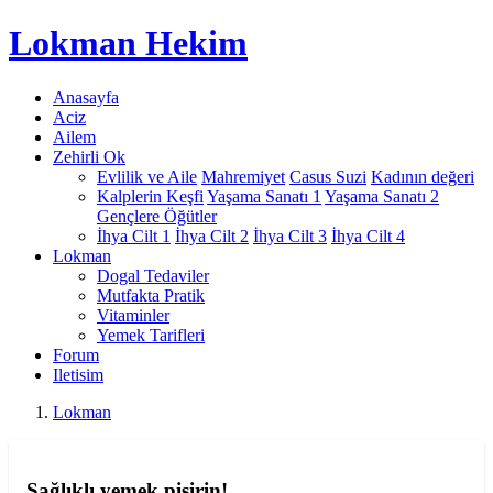
Lokman
Hekim
Anasayfa
Aciz
Ailem
Zehirli Ok
Evlilik ve Aile
Mahremiyet
Casus Suzi
Kadının değeri
Kalplerin Keşfi
Yaşama Sanatı 1
Yaşama Sanatı 2
Gençlere Öğütler
İhya Cilt 1
İhya Cilt 2
İhya Cilt 3
İhya Cilt 4
Lokman
Dogal Tedaviler
Mutfakta Pratik
Vitaminler
Yemek Tarifleri
Forum
Iletisim
Lokman
Sağlıklı yemek pişirin!