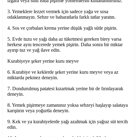
ızgara veya sulu ısıda pişirme yöntemlerini kullanabilirsiniz.
3. Yemeklere lezzet vermek için sadece yağa ve sosa
odaklanmayın. Sebze ve baharatlarla farklı tatlar yaratın.
4. Sos ve çorbaları krema yerine düşük yağlı sütle pişirin.
5. Evde tuzu ve yağı daha az tüketmesi gereken birey varsa
herkese aynı tencerede yemek pişirin. Daha sonra bir miktar
ayırıp tuz ve yağ ilave edin.
Kurabiyeye şeker yerine kuru meyve
6. Kurabiye ve keklerde şeker yerine kuru meyve veya az
miktarda pekmez deneyin.
7. Dondurulmuş patatesi kızartmak yerine bir de fırınlayarak
deneyin.
8. Yemek pişirmeye zamanınız yoksa sebzeyi haşlayıp salataya
karıştırın veya yoğurtla deneyin.
9. Kek ve ya kurabiyelerde yağı azaltmak için yağsız süt tercih
edin.