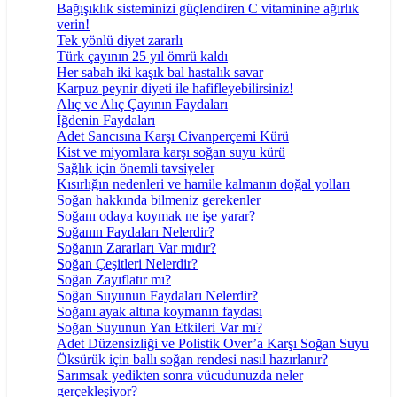
Bağışıklık sisteminizi güçlendiren C vitaminine ağırlık
verin!
Tek yönlü diyet zararlı
Türk çayının 25 yıl ömrü kaldı
Her sabah iki kaşık bal hastalık savar
Karpuz peynir diyeti ile hafifleyebilirsiniz!
Alıç ve Alıç Çayının Faydaları
İğdenin Faydaları
Adet Sancısına Karşı Civanperçemi Kürü
Kist ve miyomlara karşı soğan suyu kürü
Sağlık için önemli tavsiyeler
Kısırlığın nedenleri ve hamile kalmanın doğal yolları
Soğan hakkında bilmeniz gerekenler
Soğanı odaya koymak ne işe yarar?
Soğanın Faydaları Nelerdir?
Soğanın Zararları Var mıdır?
Soğan Çeşitleri Nelerdir?
Soğan Zayıflatır mı?
Soğan Suyunun Faydaları Nelerdir?
Soğanı ayak altına koymanın faydası
Soğan Suyunun Yan Etkileri Var mı?
Adet Düzensizliği ve Polistik Over’a Karşı Soğan Suyu
Öksürük için ballı soğan rendesi nasıl hazırlanır?
Sarımsak yedikten sonra vücudunuzda neler
gerçekleşiyor?