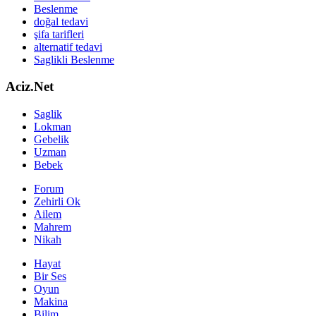
Beslenme
doğal tedavi
şifa tarifleri
alternatif tedavi
Saglikli Beslenme
Aciz.Net
Saglik
Lokman
Gebelik
Uzman
Bebek
Forum
Zehirli Ok
Ailem
Mahrem
Nikah
Hayat
Bir Ses
Oyun
Makina
Bilim