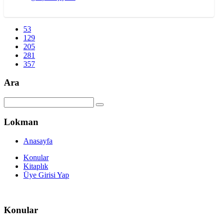
53
129
205
281
357
Ara
Lokman
Anasayfa
Konular
Kitaplık
Üye Girisi Yap
Konular