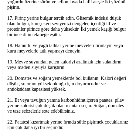
yoğurdu üzerine sürün ve teflon tavada hafif ateşte iki yüzünü
pişirin.
17. Pirinç yerine bulgur tercih edin. Glisemik indeksi düşük
olan bulgur, kan şekeri seviyenizi dengeler, içerdiği lif ve
proteinler pirince göre daha yüksektir. İki yemek kaşığı bulgur
bir ince dilim ekmeğe eşittir.
18. Hamurlu ve yağlı tatlılar yerine meyveleri fırınlayın veya
kuru meyvelerle tatlı yapmayı deneyin.
19. Meyve suyundan gelen kaloriyi azaltmak için sulandırın
veya maden suyuyla karıştırın.
20. Domates ve soğanı yemeklerde bol kullanın. Kalori değeri
düşük, su oranı yüksek olduğu için doyurucudur ve
antioksidant kapasitesi yüksek.
21. Et veya tavuğun yanına karbonhidrat içeren patates, pilav
yerine kalorisi çok düşük olan mantarı seçin. Soğan, domates
ve taze sebzelerle sote edebilirsiniz.
22. Patatesi kızartmak yerine fırında sütle pişirmek çocuklarınız
için çok daha iyi bir seçimdir.