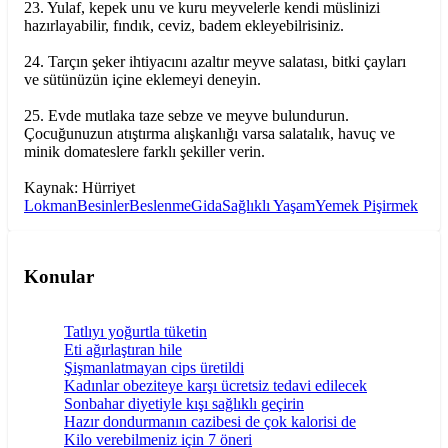
23. Yulaf, kepek unu ve kuru meyvelerle kendi müslinizi
hazırlayabilir, fındık, ceviz, badem ekleyebilrisiniz.
24. Tarçın şeker ihtiyacını azaltır meyve salatası, bitki çayları
ve sütünüzün içine eklemeyi deneyin.
25. Evde mutlaka taze sebze ve meyve bulundurun.
Çocuğunuzun atıştırma alışkanlığı varsa salatalık, havuç ve
minik domateslere farklı şekiller verin.
Kaynak: Hürriyet
Lokman
Besinler
Beslenme
Gida
Sağlıklı Yaşam
Yemek Pişirmek
Konular
Tatlıyı yoğurtla tüketin
Eti ağırlaştıran hile
Şişmanlatmayan cips üretildi
Kadınlar obeziteye karşı ücretsiz tedavi edilecek
Sonbahar diyetiyle kışı sağlıklı geçirin
Hazır dondurmanın cazibesi de çok kalorisi de
Kilo verebilmeniz için 7 öneri