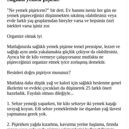
"Ne yemek pişiricem?" bir dert. Ev hanımı iseniz her gün ne
yemek pişireceğinizi düşünmekten sıkılmış olabilirsiniz veya
evde farklı yaş gruplarından bireyler varsa ve hepsinin özel
istekleri varsa işiniz zor.
Organize olmak iyi
Mutfağınızda sağlıklı yemek pişirme temel prensipse, lezzet ve
sağlığı aynı anda yakalamakta güçlük çekiyor da olabilirsiniz.
Ayrıca bir de kilo vermeye çalışıyorsanız mutfakta ne
pişireceğinizi organize etmek iyice zorlaşmış demektir.
Besinleri doğru pişiriyor musunuz?
Mutfakta daha düşük yağ ve kalori için sağlıklı beslenme genel
ilkelerini ve evdeki çocukları da düşünerek 25 farklı öneri
hazırladık. Faydalı olması dileğiyle...
1. Sebze yemeği yaparken, bir kilo sebzeye iki yemek kaşığı
sıvıyağ koyun. Etli sebze yemeklerinde ise dışardan yağ ilavesi
yapmanıza gerek yok.
2. Pişirirken yağda kızartma, kavurma yerine haşlama, fırında