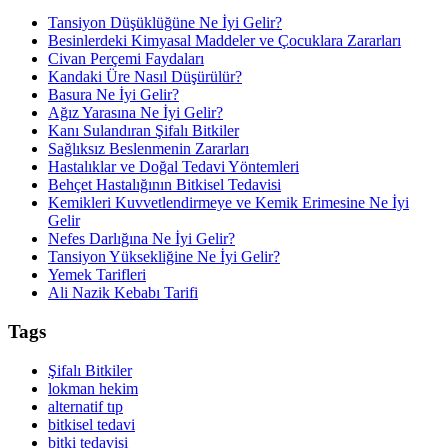
Tansiyon Düşüklüğüne Ne İyi Gelir?
Besinlerdeki Kimyasal Maddeler ve Çocuklara Zararları
Civan Perçemi Faydaları
Kandaki Üre Nasıl Düşürülür?
Basura Ne İyi Gelir?
Ağız Yarasına Ne İyi Gelir?
Kanı Sulandıran Şifalı Bitkiler
Sağlıksız Beslenmenin Zararları
Hastalıklar ve Doğal Tedavi Yöntemleri
Behçet Hastalığının Bitkisel Tedavisi
Kemikleri Kuvvetlendirmeye ve Kemik Erimesine Ne İyi
Gelir
Nefes Darlığına Ne İyi Gelir?
Tansiyon Yüksekliğine Ne İyi Gelir?
Yemek Tarifleri
Ali Nazik Kebabı Tarifi
Tags
Şifalı Bitkiler
lokman hekim
alternatif tıp
bitkisel tedavi
bitki tedavisi