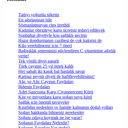
Tatlıyı yoğurtla tüketin
Eti ağırlaştıran hile
Şişmanlatmayan cips üretildi
Kadınlar obeziteye karşı ücretsiz tedavi edilecek
Sonbahar diyetiyle kışı sağlıklı geçirin
Hazır dondurmanın cazibesi de çok kalorisi de
Kilo verebilmeniz için 7 öneri
Bağışıklık sisteminizi güçlendiren C vitaminine ağırlık
verin!
Tek yönlü diyet zararlı
Türk çayının 25 yıl ömrü kaldı
Her sabah iki kaşık bal hastalık savar
Karpuz peynir diyeti ile hafifleyebilirsiniz!
Alıç ve Alıç Çayının Faydaları
İğdenin Faydaları
Adet Sancısına Karşı Civanperçemi Kürü
Kist ve miyomlara karşı soğan suyu kürü
Sağlık için önemli tavsiyeler
Kısırlığın nedenleri ve hamile kalmanın doğal yolları
Soğan hakkında bilmeniz gerekenler
Soğanı odaya koymak ne işe yarar?
Soğanın Faydaları Nelerdir?
Soğanın Zararları Var mıdır?