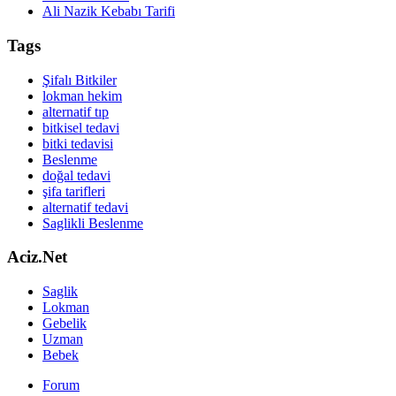
Ali Nazik Kebabı Tarifi
Tags
Şifalı Bitkiler
lokman hekim
alternatif tıp
bitkisel tedavi
bitki tedavisi
Beslenme
doğal tedavi
şifa tarifleri
alternatif tedavi
Saglikli Beslenme
Aciz.Net
Saglik
Lokman
Gebelik
Uzman
Bebek
Forum