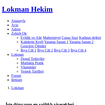
Lokman
Hekim
Anasayfa
Aciz
Ailem
Zehirli Ok
Evlilik ve Aile
Mahremiyet
Casus Suzi
Kadının değeri
Kalplerin Keşfi
Yaşama Sanatı 1
Yaşama Sanatı 2
Gençlere Öğütler
İhya Cilt 1
İhya Cilt 2
İhya Cilt 3
İhya Cilt 4
Lokman
Dogal Tedaviler
Mutfakta Pratik
Vitaminler
Yemek Tarifleri
Forum
Iletisim
Lokman
İşte dünyanın en sağlıklı yiyecekleri