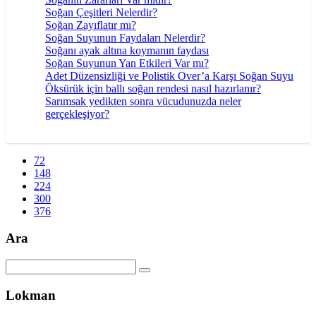
Soğan Çeşitleri Nelerdir?
Soğan Zayıflatır mı?
Soğan Suyunun Faydaları Nelerdir?
Soğanı ayak altına koymanın faydası
Soğan Suyunun Yan Etkileri Var mı?
Adet Düzensizliği ve Polistik Over’a Karşı Soğan Suyu
Öksürük için ballı soğan rendesi nasıl hazırlanır?
Sarımsak yedikten sonra vücudunuzda neler
gerçekleşiyor?
72
148
224
300
376
Ara
Lokman