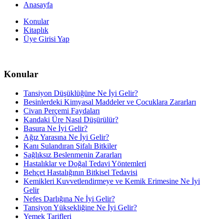
Anasayfa
Konular
Kitaplık
Üye Girisi Yap
Konular
Tansiyon Düşüklüğüne Ne İyi Gelir?
Besinlerdeki Kimyasal Maddeler ve Çocuklara Zararları
Civan Perçemi Faydaları
Kandaki Üre Nasıl Düşürülür?
Basura Ne İyi Gelir?
Ağız Yarasına Ne İyi Gelir?
Kanı Sulandıran Şifalı Bitkiler
Sağlıksız Beslenmenin Zararları
Hastalıklar ve Doğal Tedavi Yöntemleri
Behçet Hastalığının Bitkisel Tedavisi
Kemikleri Kuvvetlendirmeye ve Kemik Erimesine Ne İyi
Gelir
Nefes Darlığına Ne İyi Gelir?
Tansiyon Yüksekliğine Ne İyi Gelir?
Yemek Tarifleri