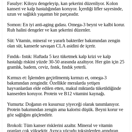
Fasulye: Kiloyu dengeleyip, kan şekerini düzenliyor. Kolon
kanseri ve kalp hastalığından koruyor. İçerdiği lifler sayesinde,
uzun ve sağlıklı yaşamın bir parçasıdır.
Somon: En iyi anti-aging gıdası. Omega-3 beyni ve kalbi korur.
Ruh halini dengeler ve kan şekerini düzenler.
Süt: Vitamin, mineral ve yararlı bakteriler bakımından zengin
olan süt, kanserle savaşan CLA asidini de içerir.
Fındık- fıstık: Haftada 5 kez tüketmek kalp krizi ve kalp
hastalığı riskini yüzde 30-50 arasında azaltıyor. Her gün için 25
gramlık, badem, ceviz, fıstık, fındık yeterli.
Kırmızı et: İşlemden geçirilmemiş kırmızı et, omega-3
bakımından zengindir. Özellikle meralarda yetişen
hayvanlardan elde edilen etten, makul miktarda tüketildiğinde
kanserden koruyor. Protein ve B12 vitamini kaynağı.
Yumurta: Doğanın en kusursuz yiyeceği olarak tanımlanıyor.
Protein bakımından zengin ama kalorisi düşük. Beyni korur ve
göz sağlığını güçlendirir.
Brokoli: Tüm kanser risklerini azaltır. Mineral ve vitamin
oranları çok yüksektir. Ayrıca vücudu toksinlerden arındıran