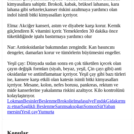
kimyasallara sahiptir. Brokoli, kabak, brüksel lahanası, kara
lahana gibi sebzeler,kanser riskini azaltmaya yardımcı olan
indol isimli bitki kimyasalları içeriyor.
Elma: Akciğer kanseri, astım ve diyabete karşı korur. Kemik
güçlendiren K vitamini içerir. Yemeklerden 30 dakika önce
tüketildiğinde iştahı bastırmaya yardımcı olur
Nar: Antioksidanlar bakımından zengindir. Kan basıncını
dengeler, damarları korur ve tümörlerin büyümesini engeller.
Yeşil çay: Dünyada sudan sonra en çok tüketilen içecek olan
çayın değişik formları (siyah, beyaz, yeşil, Çin çayı gibi) anti
oksidanlar ve antiinflamatuar içeriyor. Yeşil çay gibi bazı türleri
ise, kansere karşı etkili olan katesin isimli bitki kimyasalları
içeriyor. Mesane, kolon, nefes borusu, pankreas, rektum ve
mide kanserlerine yakalanma riskini azaltıyor. Kilo kontrolünü
kolaylaştırıyor.
Lokman
Besinler
Beslenme
Brokoli
elma
fasulye
Fındık
Gida
kırmı
zı et
nar
Saglikli Beslenme
Sarımsak
soğan
Somon
Süt
Yaban
mersini
Yeşil çay
Yumurta
Konular