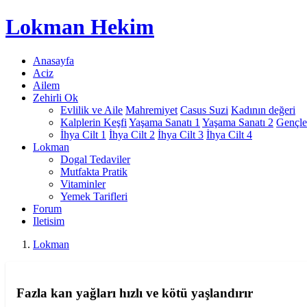
Lokman
Hekim
Anasayfa
Aciz
Ailem
Zehirli Ok
Evlilik ve Aile
Mahremiyet
Casus Suzi
Kadının değeri
Kalplerin Keşfi
Yaşama Sanatı 1
Yaşama Sanatı 2
Gençle
İhya Cilt 1
İhya Cilt 2
İhya Cilt 3
İhya Cilt 4
Lokman
Dogal Tedaviler
Mutfakta Pratik
Vitaminler
Yemek Tarifleri
Forum
Iletisim
Lokman
Fazla kan yağları hızlı ve kötü yaşlandırır