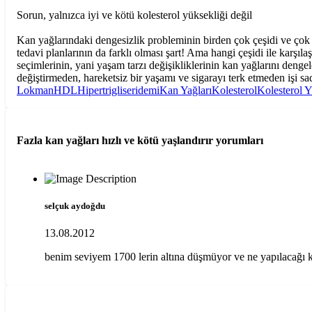
Sorun, yalnızca iyi ve kötü kolesterol yüksekliği değil
Kan yağlarındaki dengesizlik probleminin birden çok çeşidi ve çok 
tedavi planlarının da farklı olması şart! Ama hangi çeşidi ile karşıl
seçimlerinin, yani yaşam tarzı değişikliklerinin kan yağlarını den
değiştirmeden, hareketsiz bir yaşamı ve sigarayı terk etmeden işi s
Lokman
HDL
Hipertrigliseridemi
Kan Yağları
Kolesterol
Kolesterol Y
Fazla kan yağları hızlı ve kötü yaşlandırır
yorumları
selçuk aydoğdu
13.08.2012
benim seviyem 1700 lerin altına düşmüyor ve ne yapılacağı 