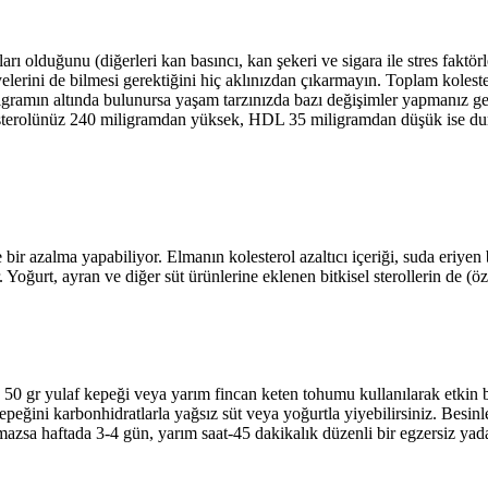
ı olduğunu (diğerleri kan basıncı, kan şekeri ve sigara ile stres faktör
eviyelerini de bilmesi gerektiğini hiç aklınızdan çıkarmayın. Toplam ko
igramın altında bulunursa yaşam tarzınızda bazı değişimler yapmanız ge
sterolünüz 240 miligramdan yüksek, HDL 35 miligramdan düşük ise duru
 azalma yapabiliyor. Elmanın kolesterol azaltıcı içeriği, suda eriyen bir
ğurt, ayran ve diğer süt ürünlerine eklenen bitkisel sterollerin de (özel
de 50 gr yulaf kepeği veya yarım fincan keten tohumu kullanılarak etkin 
epeğini karbonhidratlarla yağsız süt veya yoğurtla yiyebilirsiniz. Besinl
lmazsa haftada 3-4 gün, yarım saat-45 dakikalık düzenli bir egzersiz y