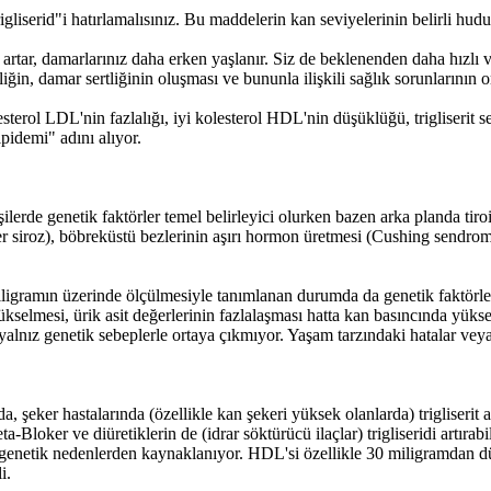
liserid"i hatırlamalısınız. Bu maddelerin kan seviyelerinin belirli hudut
 artar, damarlarınız daha erken yaşlanır. Siz de beklenenden daha hızlı v
iğin, damar sertliğinin oluşması ve bununla ilişkili sağlık sorunlarının o
esterol LDL'nin fazlalığı, iyi kolesterol HDL'nin düşüklüğü, trigliserit 
pidemi" adını alıyor.
şilerde genetik faktörler temel belirleyici olurken bazen arka planda tiro
iyer siroz), böbreküstü bezlerinin aşırı hormon üretmesi (Cushing sendro
ligramın üzerinde ölçülmesiyle tanımlanan durumda da genetik faktörler etki
kselmesi, ürik asit değerlerinin fazlalaşması hatta kan basıncında yüks
 yalnız genetik sebeplerle ortaya çıkmıyor. Yaşam tarzındaki hatalar veya
a, şeker hastalarında (özellikle kan şekeri yüksek olanlarda) trigliserit 
loker ve diüretiklerin de (idrar söktürücü ilaçlar) trigliseridi artırabilec
etik nedenlerden kaynaklanıyor. HDL'si özellikle 30 miligramdan düşük 
i.