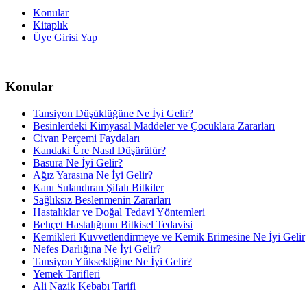
Konular
Kitaplık
Üye Girisi Yap
Konular
Tansiyon Düşüklüğüne Ne İyi Gelir?
Besinlerdeki Kimyasal Maddeler ve Çocuklara Zararları
Civan Perçemi Faydaları
Kandaki Üre Nasıl Düşürülür?
Basura Ne İyi Gelir?
Ağız Yarasına Ne İyi Gelir?
Kanı Sulandıran Şifalı Bitkiler
Sağlıksız Beslenmenin Zararları
Hastalıklar ve Doğal Tedavi Yöntemleri
Behçet Hastalığının Bitkisel Tedavisi
Kemikleri Kuvvetlendirmeye ve Kemik Erimesine Ne İyi Gelir
Nefes Darlığına Ne İyi Gelir?
Tansiyon Yüksekliğine Ne İyi Gelir?
Yemek Tarifleri
Ali Nazik Kebabı Tarifi