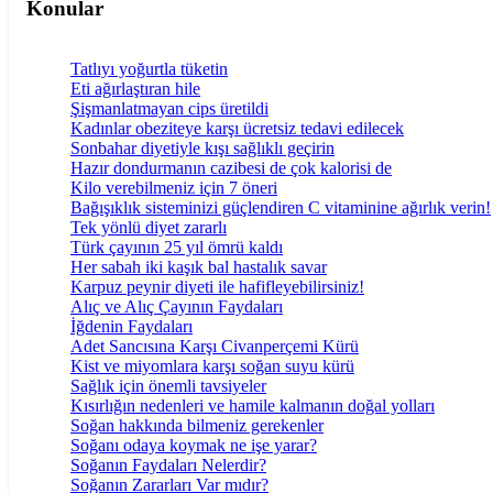
Konular
Tatlıyı yoğurtla tüketin
Eti ağırlaştıran hile
Şişmanlatmayan cips üretildi
Kadınlar obeziteye karşı ücretsiz tedavi edilecek
Sonbahar diyetiyle kışı sağlıklı geçirin
Hazır dondurmanın cazibesi de çok kalorisi de
Kilo verebilmeniz için 7 öneri
Bağışıklık sisteminizi güçlendiren C vitaminine ağırlık verin!
Tek yönlü diyet zararlı
Türk çayının 25 yıl ömrü kaldı
Her sabah iki kaşık bal hastalık savar
Karpuz peynir diyeti ile hafifleyebilirsiniz!
Alıç ve Alıç Çayının Faydaları
İğdenin Faydaları
Adet Sancısına Karşı Civanperçemi Kürü
Kist ve miyomlara karşı soğan suyu kürü
Sağlık için önemli tavsiyeler
Kısırlığın nedenleri ve hamile kalmanın doğal yolları
Soğan hakkında bilmeniz gerekenler
Soğanı odaya koymak ne işe yarar?
Soğanın Faydaları Nelerdir?
Soğanın Zararları Var mıdır?