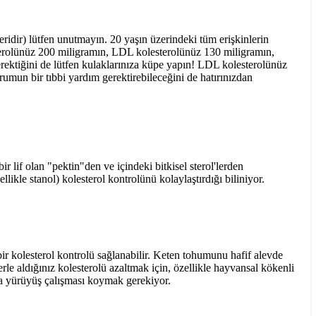
leridir) lütfen unutmayın. 20 yaşın üzerindeki tüm erişkinlerin
lesterolünüz 200 miligramın, LDL kolesterolünüz 130 miligramın,
rektiğini de lütfen kulaklarınıza küpe yapın! LDL kolesterolünüz
mun bir tıbbi yardım gerektirebileceğini de hatırınızdan
 lif olan "pektin"den ve içindeki bitkisel sterol'lerden
likle stanol) kolesterol kontrolünü kolaylaştırdığı biliniyor.
bir kolesterol kontrolü sağlanabilir. Keten tohumunu hafif alevde
erle aldığınız kolesterolü azaltmak için, özellikle hayvansal kökenli
ada yürüyüş çalışması koymak gerekiyor.