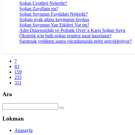
Soğan Çeşitleri Nelerdir?
Soğan Zayıflatır mı?
Soğan Suyunun Faydaları Nelerdir?
Soğanı ayak altına koymanın faydası
Soğan Suyunun Yan Etkileri Var mı?
Adet Düzensizliği ve Polistik Over’a Karşı Soğan Suyu
Öksürük için ballı soğan rendesi nasıl hazırlanır?
Sarımsak yedikten sonra vücudunuzda neler gerçekleşiyor?
7
83
159
235
311
Ara
Lokman
Anasayfa