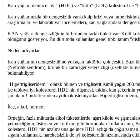
Kan yağları denince "iyi" (HDL) ve "kötü" (LDL) kolesterol ile "trig
Kan yağlarınızda bir dengesizlik varsa kalp krizi veya inme riskiniz
araştırmaları ve laboratuvar incelemeleri, kan yağlarındaki dengesizl
KAN yağları dengesizliğinin birbirinden farklı tipleri var: Kötü kol
olduğunu gösteriyor. Bu durumda kullanılan genel tıbbi tanım "disli
Neden artıyorlar
Kan yağlarının dengesizliğine yol açan faktörler çok çeşitli. Bazı ki
(Nefrotik sendrom), kronik bir karaciğer yetersizliği (özellikle bil
bulunabiliyor.
"Hipertrigliseridemi" olarak bilinen ve trigliserit isimli yağın 200 mi
ise tabloya iyi kolestrerol HDL'nin düşmesi, tokluk kan şekerinin yü
çocukları! birbirlerinden ayrılmak istemiyorlar. Hipertrigliseridemi,
İlaç, alkol, hormon
Örneğin, fazla miktarda alkol tüketenlerde, aşırı kilolu ve şişmanlard
yetmezliğinin, östrojen ve kortizon gibi hormonları kullanmanın, Beta-B
kolesterol HDL'nin azalmasına gelince HDL azlığı da çoğu zaman gen
sigara kullanmak, hareketsizlik de iyi kolesterolün azalmasında etkil