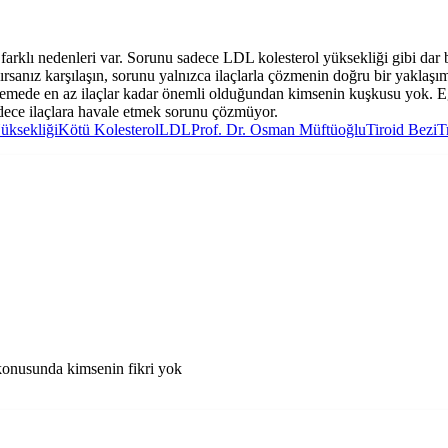
farklı nedenleri var. Sorunu sadece LDL kolesterol yüksekliği gibi da
aşırsanız karşılaşın, sorunu yalnızca ilaçlarla çözmenin doğru bir yaklaşı
gelemede en az ilaçlar kadar önemli olduğundan kimsenin kuşkusu yok. Eğ
adece ilaçlara havale etmek sorunu çözmüyor.
üksekliği
Kötü Kolesterol
LDL
Prof. Dr. Osman Müftüoğlu
Tiroid Bezi
T
konusunda kimsenin fikri yok