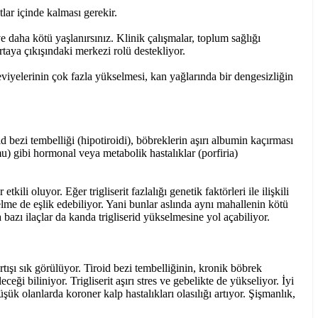
lar içinde kalması gerekir.
e daha kötü yaşlanırsınız. Klinik çalışmalar, toplum sağlığı
rtaya çıkışındaki merkezi rolü destekliyor.
seviyelerinin çok fazla yükselmesi, kan yağlarında bir dengesizliğin
id bezi tembelliği (hipotiroidi), böbreklerin aşırı albumin kaçırması
mu) gibi hormonal veya metabolik hastalıklar (porfiria)
li oluyor. Eğer trigliserit fazlalığı genetik faktörleri ile ilişkili
elme de eşlik edebiliyor. Yani bunlar aslında aynı mahallenin kötü
 bazı ilaçlar da kanda trigliserid yükselmesine yol açabiliyor.
artışı sık görülüyor. Tiroid bezi tembelliğinin, kronik böbrek
eği biliniyor. Trigliserit aşırı stres ve gebelikte de yükseliyor. İyi
olanlarda koroner kalp hastalıkları olasılığı artıyor. Şişmanlık,