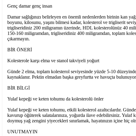
Genç damar genç insan
Damar sağlığınızı belirleyen en önemli nedenlerden birinin kan yağlar
boyunu, kilosunu, yaşını bilmesi kadar, kolesterol ve trigliserit s
trigliseridiniz 200 miligramın üzerinde, HDL kolesterolünüz 40 mil
150-160 miligramdan, trigliseridiniz 400 miligramdan, toplam kole
çıkarmayın.
BİR ÖNERİ
Kolesterole karşı elma ve stanol takviyeli yoğurt
Günde 2 elma, toplam kolesterol seviyesinde yüzde 5-10 düzeyinde bir
kaynaklanır. Pektin elmadan başka greyfurtta ve havuçta bulunuyor. Yo
BİR BİLGİ
Yulaf kepeği ve keten tohumu da kolesterolü önler
Yulaf kepeği ve keten tohumu, etkili kolesterol azaltıcılardır. Gün
kavurup öğüterek salatalarınıza, yoğurda ilave edebilirsiniz. Yulaf k
doymuş yağ zengini yiyecekleri sınırlamak, hayatınızın içine hiç o
UNUTMAYIN