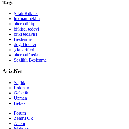
Tags
Şifalı Bitkiler
lokman hekim
alternatif tıp
bitkisel tedavi
bitki tedavisi
Beslenme
doğal tedavi
şifa tarifleri
alternatif tedavi
Saglikli Beslenme
Aciz.Net
Saglik
Lokman
Gebelik
Uzman
Bebek
Forum
Zehirli Ok
Ailem
Mahrem