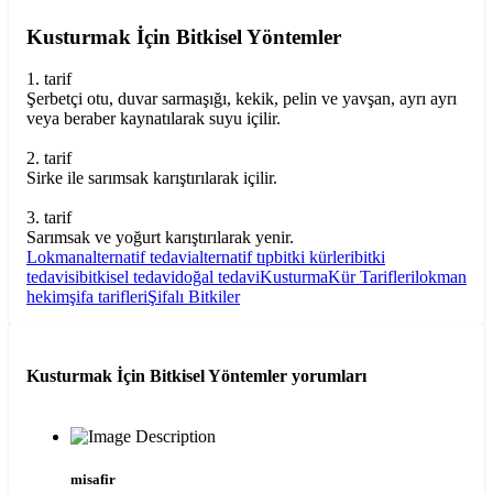
Kusturmak İçin Bitkisel Yöntemler
1. tarif
Şerbetçi otu, duvar sarmaşığı, kekik, pelin ve yavşan, ayrı ayrı
veya beraber kaynatılarak suyu içilir.
2. tarif
Sirke ile sarımsak karıştırılarak içilir.
3. tarif
Sarımsak ve yoğurt karıştırılarak yenir.
Lokman
alternatif tedavi
alternatif tıp
bitki kürleri
bitki
tedavisi
bitkisel tedavi
doğal tedavi
Kusturma
Kür Tarifleri
lokman
hekim
şifa tarifleri
Şifalı Bitkiler
Kusturmak İçin Bitkisel Yöntemler
yorumları
misafir