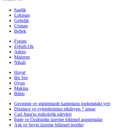
Saglik
Lokman
Gebelik
Uzman
Bebek
Forum
Zehirli Ok
Ailem
Mahrem
Nikah
Hayat
Bir Ses
Oyun
Makina
Bilim
Geçmişte ve günümüzde kadınların toplumdaki yeri
Düşünce ve eylemlerimizi etkileyen 7 unsur
Carl Jung'ın psikolojik işlevleri
İrade ve Özdisiplin üzerine bilimsel araştırmalar
Aşk ve Sevgi üzerine bilimsel teoriler