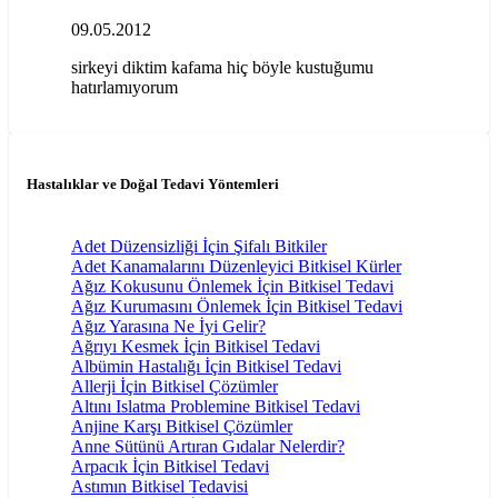
09.05.2012
sirkeyi diktim kafama hiç böyle kustuğumu
hatırlamıyorum
Hastalıklar ve Doğal Tedavi Yöntemleri
Adet Düzensizliği İçin Şifalı Bitkiler
Adet Kanamalarını Düzenleyici Bitkisel Kürler
Ağız Kokusunu Önlemek İçin Bitkisel Tedavi
Ağız Kurumasını Önlemek İçin Bitkisel Tedavi
Ağız Yarasına Ne İyi Gelir?
Ağrıyı Kesmek İçin Bitkisel Tedavi
Albümin Hastalığı İçin Bitkisel Tedavi
Allerji İçin Bitkisel Çözümler
Altını Islatma Problemine Bitkisel Tedavi
Anjine Karşı Bitkisel Çözümler
Anne Sütünü Artıran Gıdalar Nelerdir?
Arpacık İçin Bitkisel Tedavi
Astımın Bitkisel Tedavisi