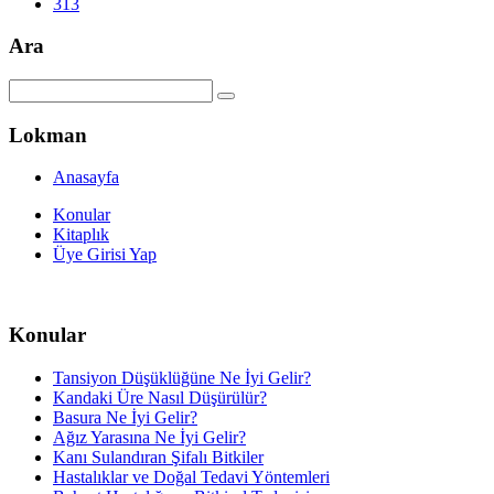
313
Ara
Lokman
Anasayfa
Konular
Kitaplık
Üye Girisi Yap
Konular
Tansiyon Düşüklüğüne Ne İyi Gelir?
Kandaki Üre Nasıl Düşürülür?
Basura Ne İyi Gelir?
Ağız Yarasına Ne İyi Gelir?
Kanı Sulandıran Şifalı Bitkiler
Hastalıklar ve Doğal Tedavi Yöntemleri