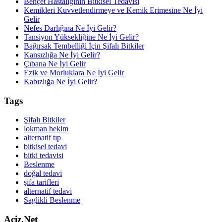
Behçet Hastalığının Bitkisel Tedavisi
Kemikleri Kuvvetlendirmeye ve Kemik Erimesine Ne İyi
Gelir
Nefes Darlığına Ne İyi Gelir?
Tansiyon Yüksekliğine Ne İyi Gelir?
Bağırsak Tembelliği İçin Şifalı Bitkiler
Kansızlığa Ne İyi Gelir?
Çıbana Ne İyi Gelir
Ezik ve Morluklara Ne İyi Gelir
Kabızlığa Ne İyi Gelir?
Tags
Şifalı Bitkiler
lokman hekim
alternatif tıp
bitkisel tedavi
bitki tedavisi
Beslenme
doğal tedavi
şifa tarifleri
alternatif tedavi
Saglikli Beslenme
Aciz.Net