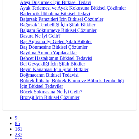
Ateşi Düşürmek İçin Bitkisel Tedavi
Ayak Terlemesi ve Ayak Kokusuna Bitkisel Çözümler
Bademcik İltihabına Bitkisel Tedavi
Bağırsak Parazitleri İçin Bitkisel Çözümler
Bağırsak Tembelliği İçin Şifalı Bitkiler
Balgam Söktürmeye Bitkisel Çözümler
Basura Ne İyi Gelir?
Baş Ağrısına İyi Gelen Şifalı Bitkiler
Baş Dönmesine Bitkisel Çözümler
Bayılma Anında Yapılacaklar
Behçet Hastalığının Bitkisel Tedavisi
Bel Gevşekliği İçin Şifalı Bitkiler
Beyin Kanaması İçin Şifalı Bitkiler
Boğmacanın Bitkisel Tedavisi
Böbrek İltihabı, Böbrek Kumu ve Böbrek Tembelliği
İçin Bitkisel Tedaviler
Böcek Sokmasına Ne İyi Gelir?
Bronşit İçin Bitkisel Çözümler
9
85
161
237