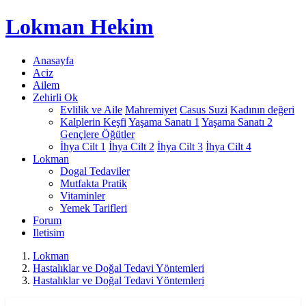
Lokman
Hekim
Anasayfa
Aciz
Ailem
Zehirli Ok
Evlilik ve Aile
Mahremiyet
Casus Suzi
Kadının değeri
Kalplerin Keşfi
Yaşama Sanatı 1
Yaşama Sanatı 2
Gençlere Öğütler
İhya Cilt 1
İhya Cilt 2
İhya Cilt 3
İhya Cilt 4
Lokman
Dogal Tedaviler
Mutfakta Pratik
Vitaminler
Yemek Tarifleri
Forum
Iletisim
Lokman
Hastalıklar ve Doğal Tedavi Yöntemleri
Hastalıklar ve Doğal Tedavi Yöntemleri